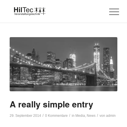
A really simple entry
/
/
/
29. September 2014
0 Kommentare
in
Media
,
News
von
admin