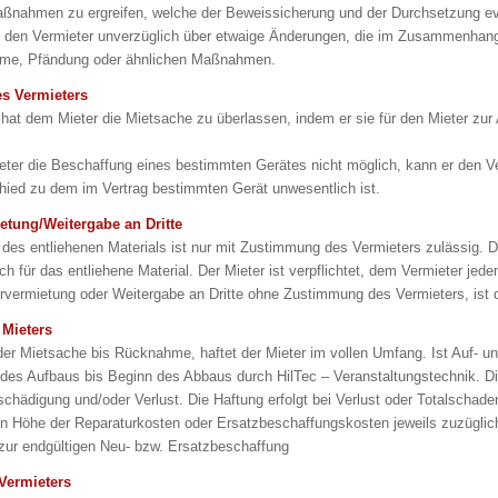
Maßnahmen zu ergreifen, welche der Beweissicherung und der Durchsetzung ev
t den Vermieter unverzüglich über etwaige Änderungen, die im Zusammenhang 
hme, Pfändung oder ähnlichen Maßnahmen.
des Vermieters
 hat dem Mieter die Mietsache zu überlassen, indem er sie für den Mieter zur
eter die Beschaffung eines bestimmten Gerätes nicht möglich, kann er den Vertr
hied zu dem im Vertrag bestimmten Gerät unwesentlich ist.
ietung/Weitergabe an Dritte
des entliehenen Materials ist nur mit Zustimmung des Vermieters zulässig. De
lich für das entliehene Material. Der Mieter ist verpflichtet, dem Vermieter 
ervermietung oder Weitergabe an Dritte ohne Zustimmung des Vermieters, ist de
 Mieters
r Mietsache bis Rücknahme, haftet der Mieter im vollen Umfang. Ist Auf- un
des Aufbaus bis Beginn des Abbaus durch HilTec – Veranstaltungstechnik. Di
schädigung und/oder Verlust. Die Haftung erfolgt bei Verlust oder Totalscha
 in Höhe der Reparaturkosten oder Ersatzbeschaffungskosten jeweils zuzügl
zur endgültigen Neu- bzw. Ersatzbeschaffung
Vermieters