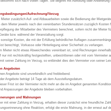
 bestimmt sich nach vollen Tagen. Sie beginnt mit Abholung oder Anlieferun
hlungsbedingungen/Aufrechnung/Verzug
r Mieter zusätzlich Auf- und Abbauarbeiten sowie die Bedienung der Mietgerä
 dem Mieter jeweils nach den vereinbarten Stundensätzen zuzüglich Kosten 
Verpflegung der Mitarbeiter des Vermieters berechnet, sofern nicht der Mieter f
eräte bzw. während der Veranstaltung sorgt.
 sonstige Kosten, die mit der Erfüllung behördlicher Auflagen zusammenhäng
 ist berechtigt, Vorkasse oder Hinterlegung einer Sicherheit zu verlangen.
m Mieter nicht etwas Abweichendes vereinbart ist, sind Rechnungen innerhal
rf nur mit rechtskräftig festgestellten, unbestrittenen oder mit vom Vermiete
r mit seiner Zahlung im Verzug, so entbindet dies den Vermieter von seiner Le
von Angeboten
nen Angebote sind unverbindlich und freibleibend.
t der Angebote beträgt 14 Tage ab dem Ausstellungsdatum.
ieser Frist ist der Vermieter nicht mehr an die im Angebot genannten Konditi
nd Anpassungen der Angebote bleiben vorbehalten.
innerungen und Mahnungen
ter mit einer Zahlung in Verzug, erhalten dieser zunächst eine freundliche Zah
hlungserinnerung ohne Reaktion, erfolgt die erste Mahnung, in der erneut auf 