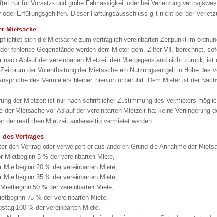
tet nur für Vorsatz- und grobe Fahrlässigkeit oder bei Verletzung vertragswesen
er oder Erfüllungsgehilfen. Dieser Haftungsausschluss gilt nicht bei der Verl
er Mietsache
rpflichtet sich die Mietsache zum vertraglich vereinbarten Zeitpunkt im ord
der fehlende Gegenstände werden dem Mieter gem. Ziffer VII. berechnet, sofe
r nach Ablauf der vereinbarten Mietzeit den Mietgegenstand nicht zurück, ist d
Zeitraum der Vorenthaltung der Mietsache ein Nutzungsentgelt in Höhe des 
nsprüche des Vermieters bleiben hiervon unberührt. Dem Mieter ist der Na
rung der Mietzeit ist nur nach schriftlicher Zustimmung des Vermieters mög
e der Mietsache vor Ablauf der vereinbarten Mietzeit hat keine Verringerung 
er der restlichen Mietzeit anderweitig vermietet werden.
g des Vertrages
eter den Vertrag oder verweigert er aus anderen Grund die Annahme der Mietsa
r Mietbeginn 5 % der vereinbarten Miete,
 Mietbeginn 20 % der vereinbarten Miete,
 Mietbeginn 35 % der vereinbarten Miete,
Mietbeginn 50 % der vereinbarten Miete,
ietbeginn 75 % der vereinbarten Miete,
gstag 100 % der vereinbarten Miete.