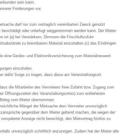
verbunden sein kann.
unserer Forderungen vor.
ietsache darf nur zum vertraglich vereinbarten Zweck genutzt
ht beschädigt oder unbefugt weggenommen werden kann. Der Mieter
e ist (a) bei Verstärkern, Dimmern die Frischluftzufuhr
itsabstände zu brennbarem Material einzuhalten (c) das Eindringen
owie eine Geräte- und Elektronikversicherung zum Materialneuwert
igungen einzuholen.
er dafür Sorge zu tragen, dass diese am Veranstaltungsort
, dass die Mitarbeiter des Vermieters freie Zufahrt bzw. Zugang zum
der Öffnungszeiten des Veranstaltungsortes) zum entliehenen
n Beleg vom Mieter übernommen.
fensichtliche Mängel der Mietsache dem Vermieter unverzüglich
atzansprüche gegenüber dem Mieter geltend machen, die wegen der
verspäteter Anzeige nicht berechtigt, den Mietvertrag fristlos zu
falls unverzüglich schriftlich anzuzeigen. Zudem hat der Mieter alle