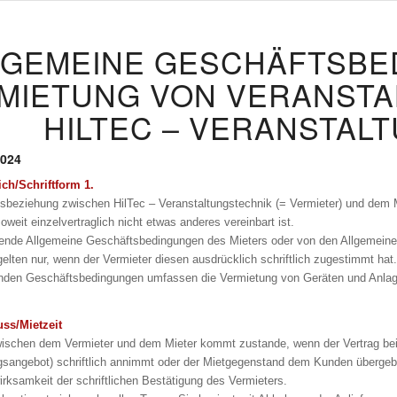
LGEMEINE GESCHÄFTSBED
MIETUNG VON VERANSTA
HILTEC – VERANSTAL
2024
ich/Schriftform 1.
ftsbeziehung zwischen HilTec – Veranstaltungstechnik (= Vermieter) und dem
oweit einzelvertraglich nicht etwas anderes vereinbart ist.
ende Allgemeine Geschäftsbedingungen des Mieters oder von den Allgemein
elten nur, wenn der Vermieter diesen ausdrücklich schriftlich zugestimmt hat.
enden Geschäftsbedingungen umfassen die Vermietung von Geräten und Anlage
uss/Mietzeit
wischen dem Vermieter und dem Mieter kommt zustande, wenn der Vertrag beid
agsangebot) schriftlich annimmt oder der Mietgegenstand dem Kunden überge
irksamkeit der schriftlichen Bestätigung des Vermieters.