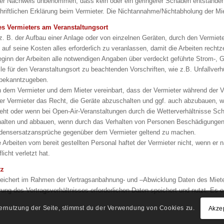
er Nachweis unbenommen, dass kein oder ein geringerer Schaden entstanden is
hriftlichen Erklärung beim Vermieter. Die Nichtannahme/Nichtabholung der Miet
des Vermieters am Veranstaltungsort
 z. B. der Aufbau einer Anlage oder von einzelnen Geräten, durch den Vermieter
t auf seine Kosten alles erforderlich zu veranlassen, damit die Arbeiten rech
eginn der Arbeiten alle notwendigen Angaben über verdeckt geführte Strom-
le für den Veranstaltungsort zu beachtenden Vorschriften, wie z.B. Unfallverhu
 bekanntzugeben.
 dem Vermieter und dem Mieter vereinbart, dass der Vermieter während der V
der Vermieter das Recht, die Geräte abzuschalten und ggf. auch abzubauen, w
eht oder wenn bei Open-Air-Veranstaltungen durch die Wetterverhältnisse Sc
alten und abbauen, wenn durch das Verhalten von Personen Beschädigungen der
adensersatzansprüche gegenüber dem Vermieter geltend zu machen.
fte Arbeiten vom bereit gestellten Personal haftet der Vermieter nicht, wenn 
licht verletzt hat.
tz
eichert im Rahmen der Vertragsanbahnung- und –Abwicklung Daten des Mieters
hrung des Vertragsverhältnisses erforderlichen Daten speichert und nutzt. Es 
ternutzung der Seite, stimmst du der Verwendung von Cookies zu.
Akze