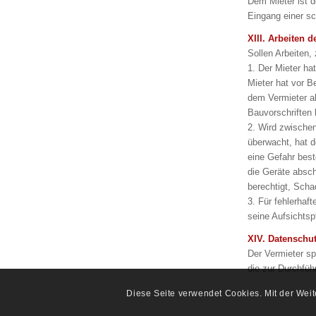
Dem Mieter ist d
Eingang einer sc
XIII. Arbeiten 
Sollen Arbeiten,
1. Der Mieter ha
Mieter hat vor B
dem Vermieter al
Bauvorschriften
2. Wird zwischen
überwacht, hat 
eine Gefahr best
die Geräte absch
berechtigt, Sch
3. Für fehlerha
seine Aufsichtspf
XIV. Datenschu
Der Vermieter sp
die zur Durchfü
Diese Seite verwendet Cookies. Mit der Wei