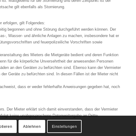
t. Maßgebend für die Stornierung und deren Zeitpunkt ist der
sache gilt ebenfalls als Stornierung.
 erfolgen, gilt Folgendes:
tzeitig begonnen und ohne Störung durchgeführt werden können. Der
, Gas-, Wasser- und ähnliche Anlagen zu machen, insbesondere hat er
̈tungsvorschriften und feuerpolizeiliche Vorschriften sowie
eranstaltung des Mieters die Mietgeräte bedient und deren Funktion
enn für die körperliche Unversehrtheit der anwesenden Personen
häden an den Geräten zu befürchten sind. Ebenso kann der Vermieter
 Geräte zu befürchten sind. In diesen Fällen ist der Mieter nicht
er nachweist, dass er weder fehlerhafte Anweisungen gegeben hat, noch
. Der Mieter erklärt sich damit einverstanden, dass der Vermieter
erfolgt keine unabgesprochene Datenweitergabe an Dritte.
ptieren
Ablehnen
Einstellungen