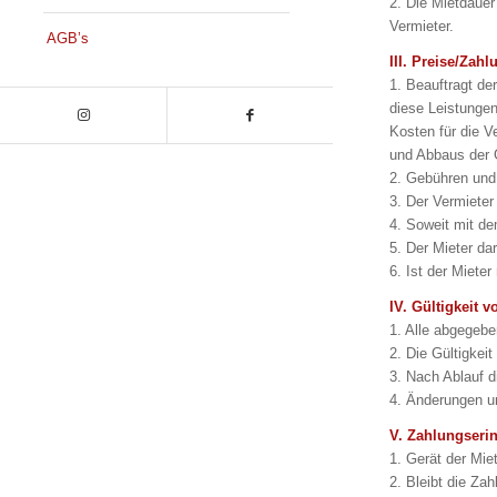
2. Die Mietdauer
Vermieter.
AGB’s
III. Preise/Za
1. Beauftragt de
diese Leistungen
Kosten für die 
und Abbaus der G
2. Gebühren und
3. Der Vermieter
4. Soweit mit de
5. Der Mieter da
6. Ist der Miete
IV. Gültigkeit 
1. Alle abgegebe
2. Die Gültigkei
3. Nach Ablauf d
4. Änderungen u
V. Zahlungser
1. Gerät der Mie
2. Bleibt die Za