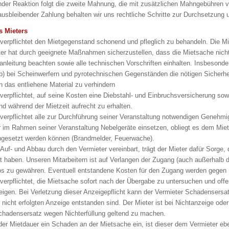
nder Reaktion folgt die zweite Mahnung, die mit zusätzlichen Mahngebühren 
 ausbleibender Zahlung behalten wir uns rechtliche Schritte zur Durchsetzung 
s Mieters
t verpflichtet den Mietgegenstand schonend und pfleglich zu behandeln. Die M
ter hat durch geeignete Maßnahmen sicherzustellen, dass die Mietsache nic
sanleitung beachten sowie alle technischen Vorschriften einhalten. Insbesonder
(b) bei Scheinwerfern und pyrotechnischen Gegenständen die nötigen Sicherhe
in das entliehene Material zu verhindern
t verpflichtet, auf seine Kosten eine Diebstahl- und Einbruchsversicherung s
d während der Mietzeit aufrecht zu erhalten.
t verpflichtet alle zur Durchführung seiner Veranstaltung notwendigen Genehm
er im Rahmen seiner Veranstaltung Nebelgeräte einsetzen, obliegt es dem Miet
ngesetzt werden können (Brandmelder, Feuerwache).
e Auf- und Abbau durch den Vermieter vereinbart, trägt der Mieter dafür Sorge
t haben. Unseren Mitarbeitern ist auf Verlangen der Zugang (auch außerhalb 
los zu gewähren. Eventuell entstandene Kosten für den Zugang werden gege
t verpflichtet, die Mietsache sofort nach der Übergabe zu untersuchen und of
zeigen. Bei Verletzung dieser Anzeigepflicht kann der Vermieter Schadensers
 nicht erfolgten Anzeige entstanden sind. Der Mieter ist bei Nichtanzeige oder 
chadensersatz wegen Nichterfüllung geltend zu machen.
 der Mietdauer ein Schaden an der Mietsache ein, ist dieser dem Vermieter eben