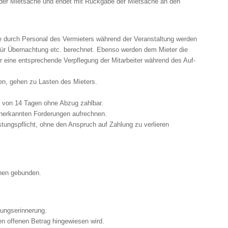
g der Mietsache und endet mit Rückgabe der Mietsache an den
te durch Personal des Vermieters während der Veranstaltung werden
für Übernachtung etc. berechnet. Ebenso werden dem Mieter die
ür eine entsprechende Verpflegung der Mitarbeiter während des Auf-
en, gehen zu Lasten des Mieters.
b von 14 Tagen ohne Abzug zahlbar.
r anerkannten Forderungen aufrechnen.
istungspflicht, ohne den Anspruch auf Zahlung zu verlieren
onen gebunden.
lungserinnerung.
den offenen Betrag hingewiesen wird.