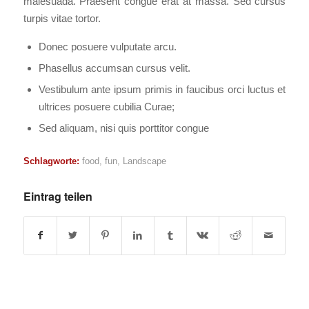
malesuada. Praesent congue erat at massa. Sed cursus
turpis vitae tortor.
Donec posuere vulputate arcu.
Phasellus accumsan cursus velit.
Vestibulum ante ipsum primis in faucibus orci luctus et
ultrices posuere cubilia Curae;
Sed aliquam, nisi quis porttitor congue
Schlagworte:
food
,
fun
,
Landscape
Eintrag teilen